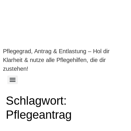
Pflegegrad &
Unterstützung: Hilfe für
pflegende Angehörige
Pflegegrad, Antrag & Entlastung – Hol dir
Klarheit & nutze alle Pflegehilfen, die dir
zustehen!
Begutachtung vorbereiten · Pflege-Tagebuch (PDF)
Über Pflege sprechen ohne Streit · Leitfaden (PDF)
Verhinderungspflege selbst abrechnen · Onlinekurs
Schlagwort:
Pflegeantrag