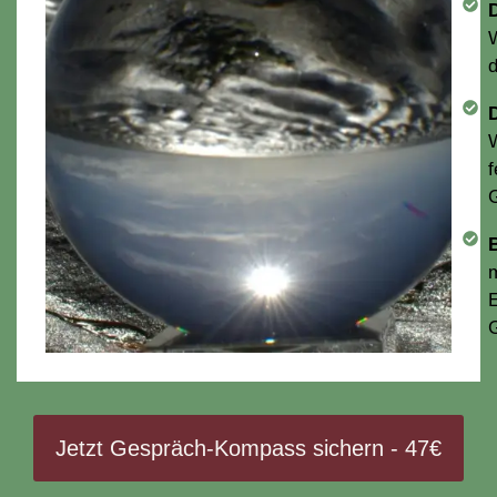
W
d
W
f
G
m
E
Jetzt Gespräch-Kompass sichern - 47€